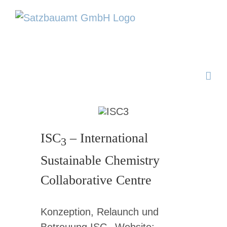
Zum
Inhalt
springen
ISC
– International
3
Sustainable Chemistry
Collaborative Centre
Konzeption, Relaunch und
Betreuung ISC
-Website;